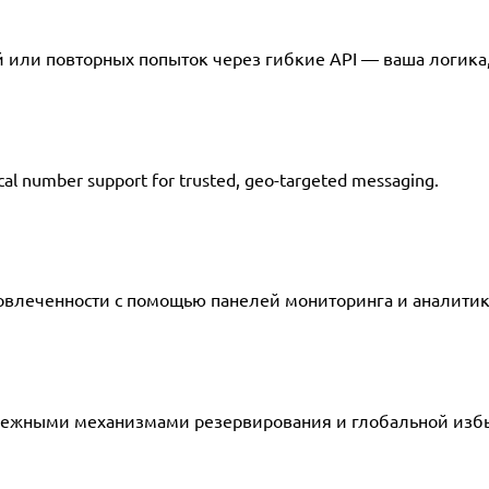
или повторных попыток через гибкие API — ваша логика,
ocal number support for trusted, geo-targeted messaging.
вовлеченности с помощью панелей мониторинга и аналити
дежными механизмами резервирования и глобальной избы