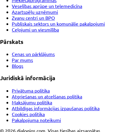
Veselības aprūpe un telemedicīna
Azartspēļu uzņēmumi
Zvanu centri un BPO
Publiskais sektors un komunālie pakalpojumi
Ceļojumi un viesmīlība
Pārskats
Cenas un pārklājums
Par mums
Blogs
Juridiskā informācija
Privātuma politika
Atgriešanas un atcelšanas politika
Maksājumu politika
Atbildīgas informācijas izpaušanas politika
Cookies politika
Pakalpojuma noteikumi
© 2026 dialogios.com, Visas tiesības aizsargātas.