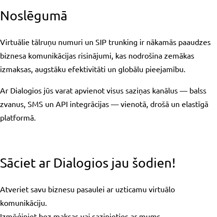
Noslēgumā
Virtuālie tālruņu numuri un SIP trunking ir nākamās paaudzes
biznesa komunikācijas risinājumi, kas nodrošina zemākas
izmaksas, augstāku efektivitāti un globālu pieejamību.
Ar Dialogios jūs varat apvienot visus saziņas kanālus — balss
zvanus, SMS un API integrācijas — vienotā, drošā un elastīgā
platformā.
Sāciet ar Dialogios jau šodien!
Atveriet savu biznesu pasaulei ar uzticamu virtuālo
komunikāciju.
Izmēģiniet bez maksas vai sazinieties ar mums.