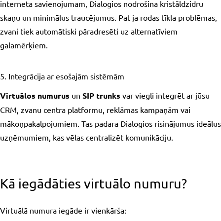
interneta savienojumam, Dialogios nodrošina kristāldzidru
skaņu un minimālus traucējumus. Pat ja rodas tīkla problēmas,
zvani tiek automātiski pāradresēti uz alternatīviem
galamērķiem.
5. Integrācija ar esošajām sistēmām
Virtuālos numurus
un
SIP trunks
var viegli integrēt ar jūsu
CRM, zvanu centra platformu, reklāmas kampaņām vai
mākoņpakalpojumiem. Tas padara Dialogios risinājumus ideālus
uzņēmumiem, kas vēlas centralizēt komunikāciju.
Kā iegādāties virtuālo numuru?
Virtuālā numura iegāde ir vienkārša: