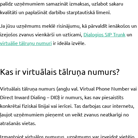
palīdz uzņēmumiem samazināt izmaksas, uzlabot sakaru
kvalitāti un paplašināt darbību starptautiskā līmenī.
Ja jūsu uzņēmums meklē risinājumu, kā pārvaldīt ienākošos un
izejošos zvanus vienkārši un uzticami,
Dialogios SIP Trunk
un
virtuālie tālruņu numuri
ir ideāla izvēle.
Kas ir virtuālais tālruņa numurs?
Virtuālais tālruņa numurs (angļu val. Virtual Phone Number vai
Direct Inward Dialing – DID) ir numurs, kas nav piesaistīts
konkrētai fiziskai līnijai vai ierīcei. Tas darbojas caur internetu,
ļaujot uzņēmumiem pieņemt un veikt zvanus neatkarīgi no
atrašanās vietas.
Izmantojot virtuālos numurus, uzņēmums var izveidot vietējo