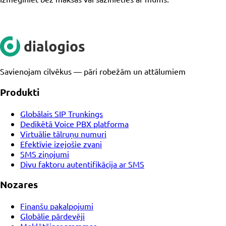
Savienojam cilvēkus — pāri robežām un attālumiem
Produkti
Globālais SIP Trunkings
Dedikētā Voice PBX platforma
Virtuālie tālruņu numuri
Efektīvie izejošie zvani
SMS ziņojumi
Divu faktoru autentifikācija ar SMS
Nozares
Finanšu pakalpojumi
Globālie pārdevēji
Meklētājprogrammas