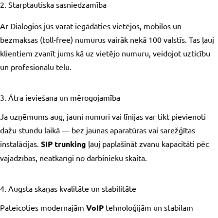
2. Starptautiska sasniedzamība
Ar Dialogios jūs varat iegādāties vietējos, mobilos un
bezmaksas (toll-free) numurus vairāk nekā 100 valstīs. Tas ļauj
klientiem zvanīt jums kā uz vietējo numuru, veidojot uzticību
un profesionālu tēlu.
3. Ātra ieviešana un mērogojamība
Ja uzņēmums aug, jauni numuri vai līnijas var tikt pievienoti
dažu stundu laikā — bez jaunas aparatūras vai sarežģītas
instalācijas.
SIP trunking
ļauj paplašināt zvanu kapacitāti pēc
vajadzības, neatkarīgi no darbinieku skaita.
4. Augsta skaņas kvalitāte un stabilitāte
Pateicoties modernajām
VoIP
tehnoloģijām un stabilam