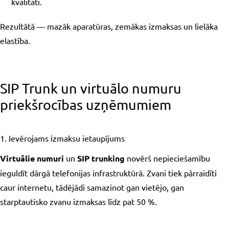
kvalitāti.
Rezultātā — mazāk aparatūras, zemākas izmaksas un lielāka
elastība.
SIP Trunk un virtuālo numuru
priekšrocības uzņēmumiem
1. Ievērojams izmaksu ietaupījums
Virtuālie numuri
un
SIP trunking
novērš nepieciešamību
ieguldīt dārgā telefonijas infrastruktūrā. Zvani tiek pārraidīti
caur internetu, tādējādi samazinot gan vietējo, gan
starptautisko zvanu izmaksas līdz pat 50 %.