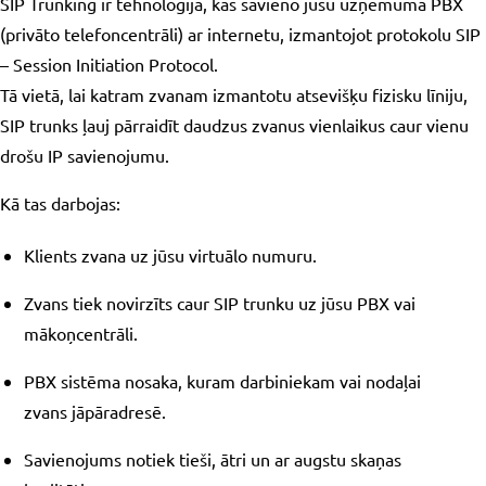
SIP Trunking ir tehnoloģija, kas savieno jūsu uzņēmuma PBX
(privāto telefoncentrāli) ar internetu, izmantojot protokolu SIP
– Session Initiation Protocol.
Tā vietā, lai katram zvanam izmantotu atsevišķu fizisku līniju,
SIP trunks ļauj pārraidīt daudzus zvanus vienlaikus caur vienu
drošu IP savienojumu.
Kā tas darbojas:
Klients zvana uz jūsu virtuālo numuru.
Zvans tiek novirzīts caur SIP trunku uz jūsu PBX vai
mākoņcentrāli.
PBX sistēma nosaka, kuram darbiniekam vai nodaļai
zvans jāpāradresē.
Savienojums notiek tieši, ātri un ar augstu skaņas