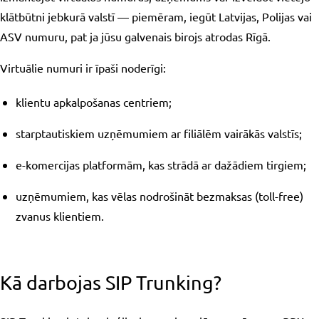
klātbūtni jebkurā valstī — piemēram, iegūt Latvijas, Polijas vai
ASV numuru, pat ja jūsu galvenais birojs atrodas Rīgā.
Virtuālie numuri ir īpaši noderīgi:
klientu apkalpošanas centriem;
starptautiskiem uzņēmumiem ar filiālēm vairākās valstīs;
e-komercijas platformām, kas strādā ar dažādiem tirgiem;
uzņēmumiem, kas vēlas nodrošināt bezmaksas (toll-free)
zvanus klientiem.
Kā darbojas SIP Trunking?