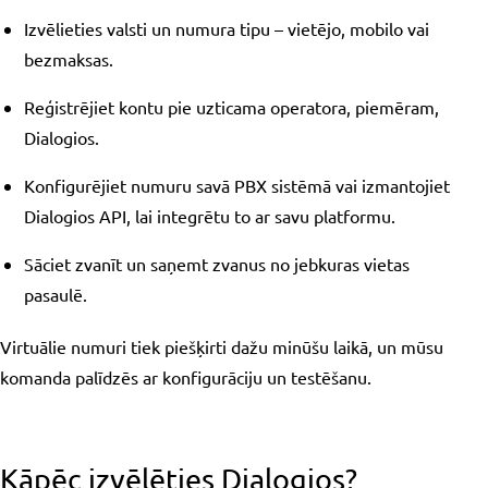
Izvēlieties valsti un numura tipu – vietējo, mobilo vai
bezmaksas.
Reģistrējiet kontu pie uzticama operatora, piemēram,
Dialogios.
Konfigurējiet numuru savā PBX sistēmā vai izmantojiet
Dialogios API, lai integrētu to ar savu platformu.
Sāciet zvanīt un saņemt zvanus no jebkuras vietas
pasaulē.
Virtuālie numuri tiek piešķirti dažu minūšu laikā, un mūsu
komanda palīdzēs ar konfigurāciju un testēšanu.
Kāpēc izvēlēties Dialogios?