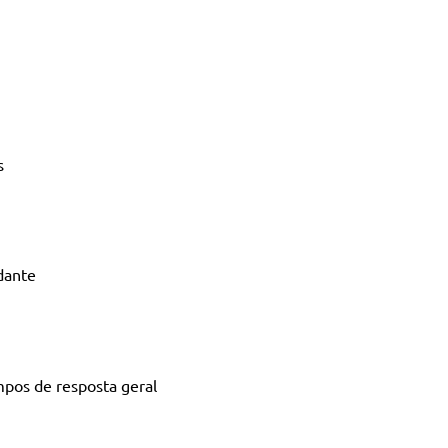
s
dante
mpos de resposta geral