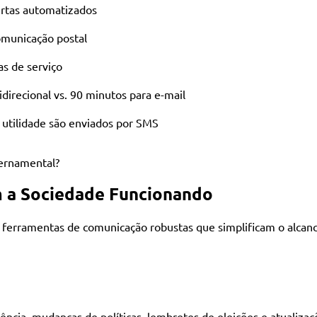
ertas automatizados
omunicação postal
s de serviço
irecional vs. 90 minutos para e-mail
utilidade são enviados por SMS
ernamental?
m a Sociedade Funcionando
m ferramentas de comunicação robustas que simplificam o alcanc
ência, mudanças de políticas, lembretes de eleições e atualiz