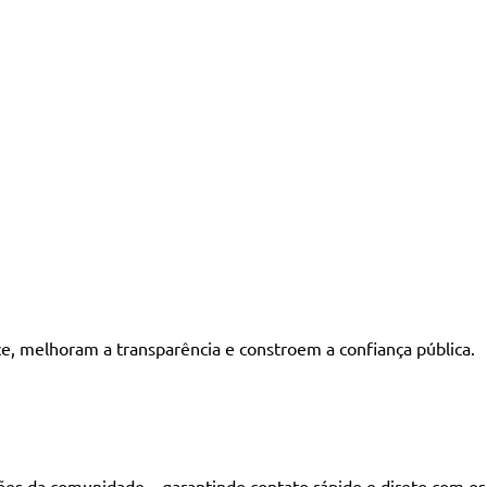
e, melhoram a transparência e constroem a confiança pública.
ações da comunidade—garantindo contato rápido e direto com os